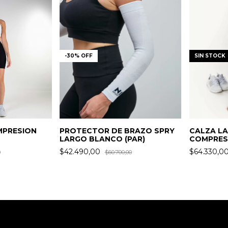
-
30
%
OFF
SIN STOCK
MPRESION
PROTECTOR DE BRAZO SPRY
CALZA LA
LARGO BLANCO (PAR)
COMPRES
$42.490,00
$64.330,0
0
$60.700,00