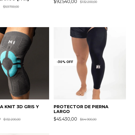
$92.540,00
$132.200,00
0
$53.700,00
-
30
%
OFF
A KNIT 3D GRIS Y
PROTECTOR DE PIERNA
LARGO
0
$45.430,00
$132.200,00
$64.900,00