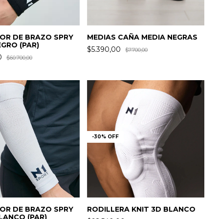
OR DE BRAZO SPRY
MEDIAS CAÑA MEDIA NEGRAS
GRO (PAR)
$5.390,00
$7.700,00
0
$60.700,00
-
30
%
OFF
OR DE BRAZO SPRY
RODILLERA KNIT 3D BLANCO
ANCO (PAR)