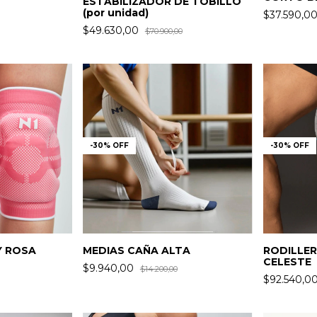
ESTABILIZADOR DE TOBILLO
(por unidad)
$37.590,0
$49.630,00
$70.900,00
-
30
%
OFF
-
30
%
OFF
Y ROSA
RODILLER
MEDIAS CAÑA ALTA
CELESTE
$9.940,00
$14.200,00
$92.540,0