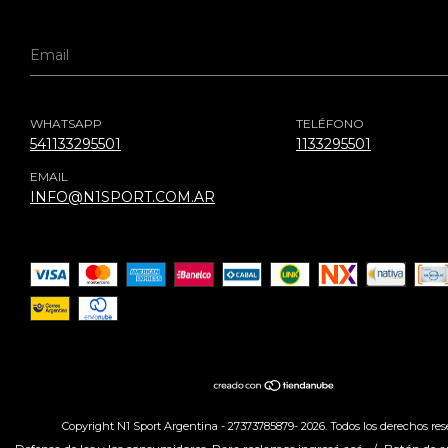
WHATSAPP
TELÉFONO
541133295501
1133295501
EMAIL
INFO@N1SPORT.COM.AR