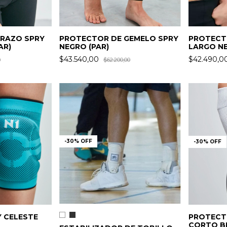
RAZO SPRY
PROTECTOR DE GEMELO SPRY
PROTECT
AR)
NEGRO (PAR)
LARGO NE
$43.540,00
$42.490,0
0
$62.200,00
-
30
%
OFF
-
30
%
OFF
Y CELESTE
PROTECT
CORTO BL