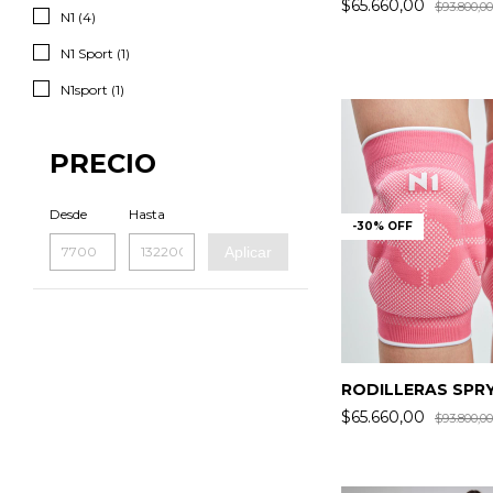
$65.660,00
$93.800,00
N1 (4)
N1 Sport (1)
N1sport (1)
PRECIO
Desde
Hasta
-
30
%
OFF
Aplicar
RODILLERAS SPR
$65.660,00
$93.800,00