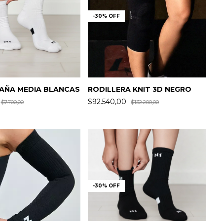
-
30
%
OFF
AÑA MEDIA BLANCAS
RODILLERA KNIT 3D NEGRO
$92.540,00
$7.700,00
$132.200,00
-
30
%
OFF