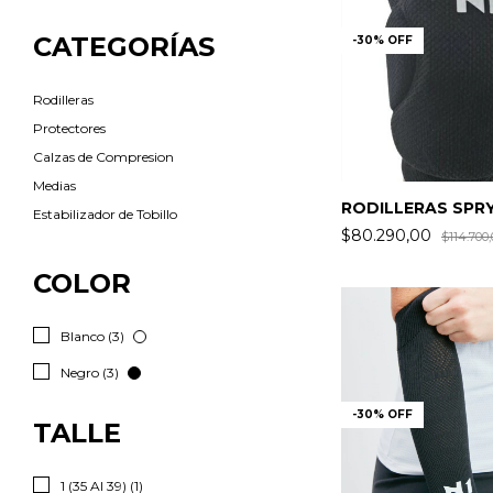
CATEGORÍAS
-
30
%
OFF
Rodilleras
Protectores
Calzas de Compresion
Medias
RODILLERAS SPR
Estabilizador de Tobillo
$80.290,00
$114.700,
COLOR
Blanco (3)
Negro (3)
-
30
%
OFF
TALLE
1 (35 Al 39) (1)