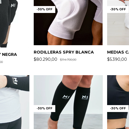
-
30
%
OFF
-
30
%
OFF
RODILLERAS SPRY BLANCA
MEDIAS C
Y NEGRA
$80.290,00
$5.390,00
$114.700,00
00
-
30
%
OFF
-
30
%
OFF