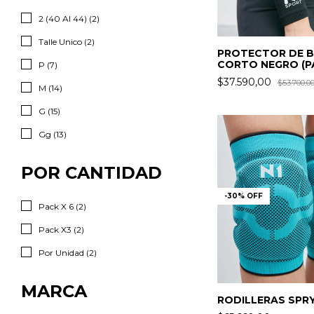
2 (40 Al 44) (2)
Talle Unico (2)
PROTECTOR DE B
CORTO NEGRO (P
P (7)
$37.590,00
$53.700,0
M (14)
G (15)
Gg (13)
POR CANTIDAD
-
30
%
OFF
Pack X 6 (2)
Pack X3 (2)
Por Unidad (2)
MARCA
RODILLERAS SPR