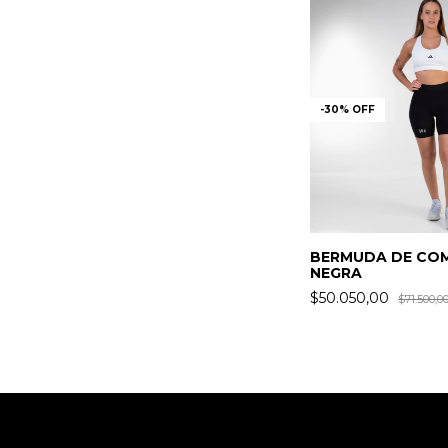
-
30
%
OFF
BERMUDA DE CO
NEGRA
$50.050,00
$71.500,0